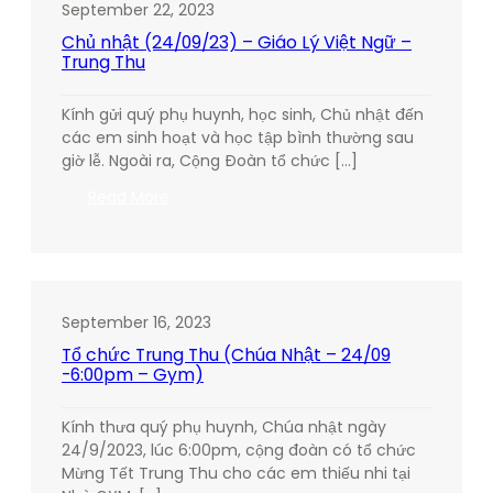
September 22, 2023
Chủ nhật (24/09/23) – Giáo Lý Việt Ngữ –
Trung Thu
Kính gửi quý phụ huynh, học sinh, Chủ nhật đến
các em sinh hoạt và học tập bình thường sau
giờ lễ. Ngoài ra, Cộng Đoàn tổ chức […]
:
Read More
Chủ
nhật
(24/09/23)
–
Giáo
September 16, 2023
Lý
Tổ chức Trung Thu (Chúa Nhật – 24/09
Việt
-6:00pm – Gym)
Ngữ
–
Kính thưa quý phụ huynh, Chúa nhật ngày
Trung
24/9/2023, lúc 6:00pm, cộng đoàn có tổ chức
Thu
Mừng Tết Trung Thu cho các em thiếu nhi tại