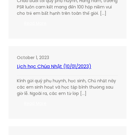
Chào buổi tối quý phụ huynh, Hàng năm, trường
(22/10/2023)
PSR luôn cam kết mang đến 100 hộp niềm vui
cho trẻ em bất hạnh trên toàn thế giới. […]
:
Read More
Box
of
Joy
–
Hộp
October 1, 2023
quà
Lịch học Chúa Nhật (10/01/2023)
vui
Kính gửi quý phụ huynh, học sinh, Chủ nhật này
các em sinh hoạt và học tập bình thường sau
giờ lễ. Ngoài ra, các em từ lớp […]
:
Read More
Lịch
học
Chúa
Nhật
(10/01/2023)