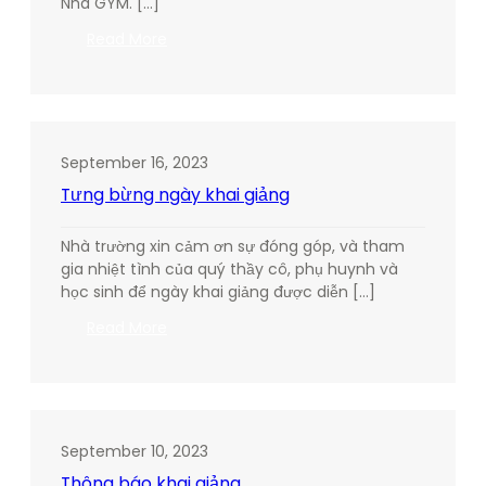
Nhà GYM. […]
:
Read More
Tổ
chức
Trung
Thu
(Chúa
September 16, 2023
Nhật
Tưng bừng ngày khai giảng
–
24/09
-6:00pm
Nhà trường xin cảm ơn sự đóng góp, và tham
–
gia nhiệt tình của quý thầy cô, phụ huynh và
Gym)
học sinh để ngày khai giảng được diễn […]
:
Read More
Tưng
bừng
ngày
khai
giảng
September 10, 2023
Thông báo khai giảng