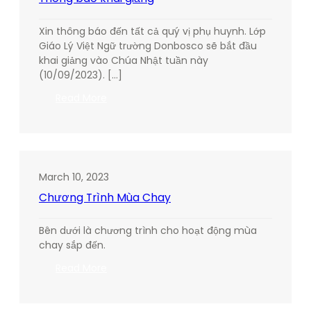
Xin thông báo đến tất cả quý vị phụ huynh. Lớp
Giáo Lý Việt Ngữ trường Donbosco sẽ bắt đầu
khai giảng vào Chúa Nhật tuần này
(10/09/2023). […]
:
Read More
Thông
báo
khai
giảng
March 10, 2023
Chương Trình Mùa Chay
Bên dưới là chương trình cho hoạt động mùa
chay sắp đến.
:
Read More
Chương
Trình