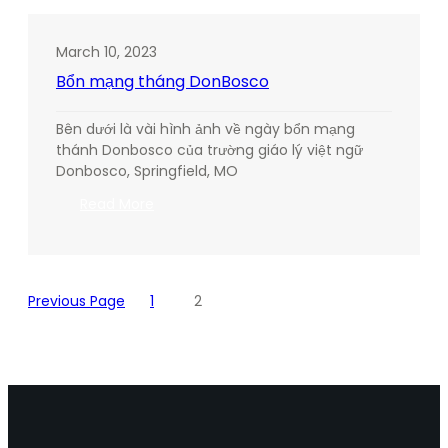
Mùa
Chay
March 10, 2023
Bổn mạng tháng DonBosco
Bên dưới là vài hình ảnh về ngày bổn mạng
thánh Donbosco của trường giáo lý việt ngữ
Donbosco, Springfield, MO
:
Read More
Bổn
mạng
tháng
DonBosco
Previous Page
1
2