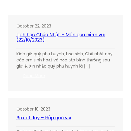
October 22, 2023
Lịch học Chúa Nhật – Món quà niềm vui
(22/10/2023)
Kính gửi quý phụ huynh, học sinh, Chủ nhật này
các em sinh hoạt và học tập bình thường sau
giờ lễ. Xin nhắc quý phụ huynh là […]
:
Read More
Lịch
học
Chúa
Nhật
–
October 10, 2023
Món
Box of Joy – Hộp quà vui
quà
niềm
vui