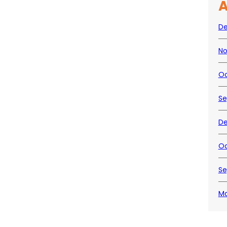
A
D
No
Oc
Se
De
Oc
Se
Ma