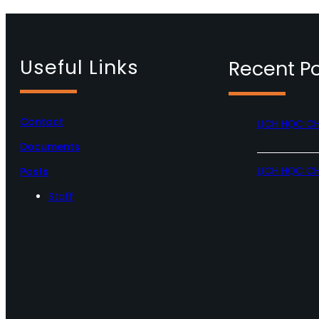
Useful Links
Recent P
Contact
LỊCH HỌC C
Documents
LỊCH HỌC C
Posts
Staff