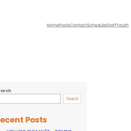
Home
Posts
Contact
Schedule
Staff
Youth
earch
Search
ecent Posts