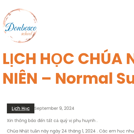
Skip
to
content
LỊCH HỌC CHÚA 
NIÊN – Normal S
Lịch Học
September 9, 2024
Xin thông báo đến tất cả quý vị phụ huynh .
Chúa Nhật tuần này ngày 24 tháng 1, 2024 . Các em học như t