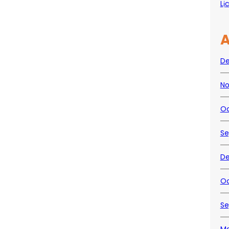
Lị
A
D
No
Oc
Se
De
Oc
Se