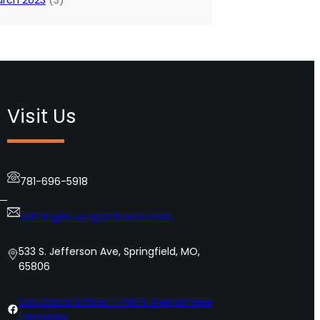
rch 2023
(3)
Visit Us
781-696-5918
admin@truongdonbosco.com
533 S. Jefferson Ave, Springfield, MO,
65806
Don Bosco School – PSR & Vietnamese
Connect
Language