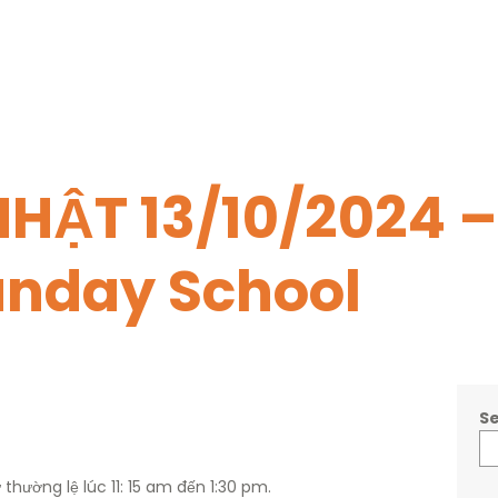
NHẬT 13/10/2024
unday School
S
hường lệ lúc 11: 15 am đến 1:30 pm.