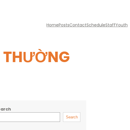
Home
Posts
Contact
Schedule
Staff
Youth
 – THƯỜNG
earch
Search